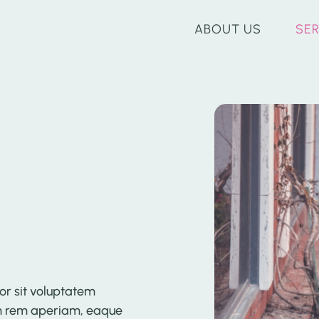
ABOUT US
SE
ror sit voluptatem
m rem aperiam, eaque