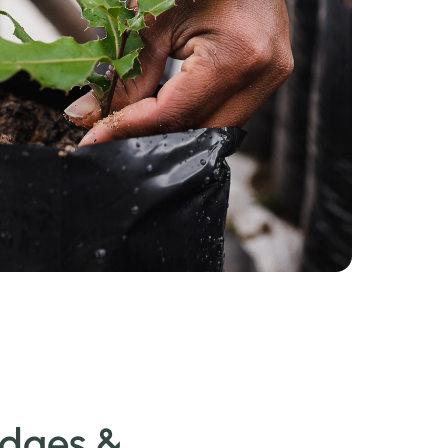
dges &