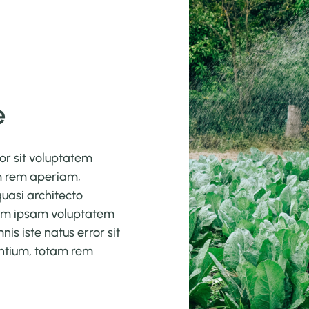
e
ror sit voluptatem
m rem aperiam,
quasi architecto
nim ipsam voluptatem
nis iste natus error sit
ntium, totam rem