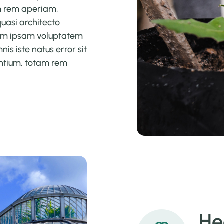
m rem aperiam,
quasi architecto
nim ipsam voluptatem
nis iste natus error sit
ntium, totam rem
He